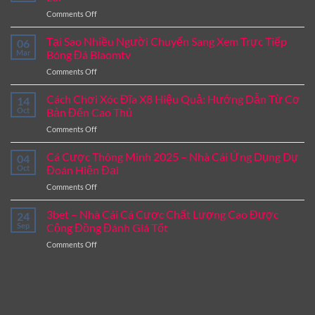
on
Comments Off
Cách
Đăng
Tại Sao Nhiều Người Chuyển Sang Xem Trực Tiếp
06
Nhập
Mar
Bóng Đá Biaomtv
Bayclub
on
Comments Off
Nhanh
Tại
Chóng
Sao
Cách Chơi Xóc Đĩa X8 Hiệu Quả: Hướng Dẫn Từ Cơ
Và
14
Nhiều
Không
Oct
Bản Đến Cao Thủ
Người
Lỗi
on
Comments Off
Chuyển
Cách
Sang
Chơi
Cá Cược Thông Minh 2025 – Nhà Cái Ứng Dụng Dự
Xem
04
Xóc
Trực
Oct
Đoán Hiện Đại
Đĩa
Tiếp
on
Comments Off
X8
Bóng
Cá
Hiệu
Đá
Cược
3bet – Nhà Cái Cá Cược Chất Lượng Cao Được
Quả:
24
Biaomtv
Thông
Hướng
Sep
Cộng Đồng Đánh Giá Tốt
Minh
Dẫn
on
Comments Off
2025
Từ
3bet
–
Cơ
–
Nhà
Bản
Nhà
Cái
Đến
Cái
Ứng
Cao
Cá
Dụng
Thủ