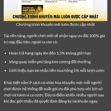
Chương trình khuyến mãi luôn được cập nhật
Tại nền tảng, người chơi mới sẽ nhận ngay ưu đãi 100% giá
trị nạp đầu tiên, ngoài ra còn có:
Hoàn trả hàng ngày lên đến 1.5% không giới hạn
Vòng quay miễn phí tặng kim cương đổi thưởng
Giới thiệu bạn bè nhận tiền hoa hồng 5% mỗi lượt cược
Khác biệt nằm ở cách cá nhân hóa khuyến mãi: mỗi người
chơi được hệ thống đề xuất gói ưu đãi phù hợp với lịch sử
chơi và hành vi cá cược. Đây là điểm khiến nhiều người sau
khi đọc giới thiệu đã quyết định đăng ký tài khoản ngay.