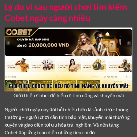
Lý do vì sao người chơi tìm kiếm
Cobet ngày càng nhiều
Giới thiệu Cobet để hiểu rõ tính năng và khuyến mãi
Người chơi ngày nay đòi hỏi nhiều hơn là sảnh cược thông
thường – người chơi cần tính bảo mật, khuyến mãi thường
xuyên và giao diện tối ưu hóa trải nghiệm. Và nền tảng
Cobet đáp ứng toàn diện những tiêu chí đó.