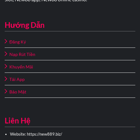
Hướng Dẫn
Đăng Ký
Nạp Rút Tiền
Khuyến Mãi
Tải App
Bảo Mật
Liên Hệ
Website: https://new889.biz/