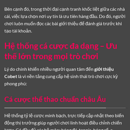
Bên cạnh đó, trong thời đại cạnh tranh khốc liệt giữa các nhà
cái, việc lựa chọn nơi uy tín là ưu tiên hàng đầu. Do đó, người
chơi luôn muốn đọc các bài giới thiệu để đánh giá trước khi
tạo tài khoản.
Hệ thống cá cược đa dạng – Ưu
thế lớn trong mọi trò chơi
Lý do chính khiến nhiều người quan tâm đến
giới thiệu
Cobet
là vì nền tảng cung cấp hệ sinh thái trò chơi cực kỳ
phong phú:
Cá cược thể thao chuẩn châu Âu
Hệ thống tỷ lệ cược minh bạch, trực tiếp cập nhật theo biến
động thị trường giúp người chơi linh hoạt điều chỉnh chiến
lược. Có đầy đủ các bộ môn: bóng đá, tennis, bóng rổ, e-